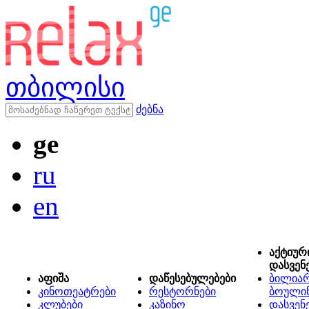
თბილისი
ძებნა
ge
ru
en
აქტიურ
დასვენ
აფიშა
დაწესებულებები
ბილიარ
კინოთეატრები
რესტორნები
ბოული
კლუბები
კაზინო
დასვენ