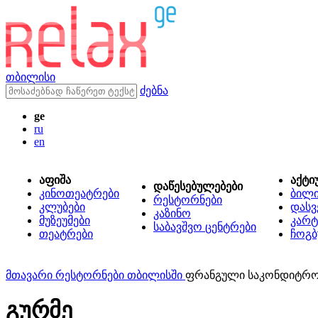
თბილისი
ძებნა
ge
ru
en
აფიშა
აქტი
დაწესებულებები
კინოთეატრები
ბილ
რესტორნები
კლუბები
დასვ
კაზინო
მუზეუმები
კარტ
საბავშვო ცენტრები
თეატრები
ჩოგბ
მთავარი
რესტორნები თბილისში
ფრანგული საკონდიტრო
გურმე