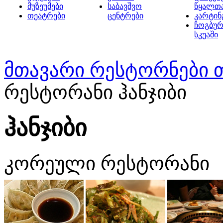
მუზეუმები
საბავშვო
წყალთ
თეატრები
ცენტრები
კარტინ
ჩოგბურ
სკუაში
მთავარი
რესტორნები 
რესტორანი ჰანჯიბი
ჰანჯიბი
კორეული რესტორანი