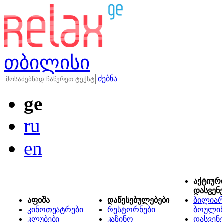
თბილისი
ძებნა
ge
ru
en
აქტიურ
დასვენ
აფიშა
დაწესებულებები
ბილიარ
კინოთეატრები
რესტორნები
ბოული
კლუბები
კაზინო
დასვენ