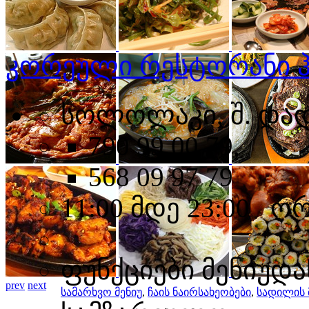
კორეული რესტორანი ჰ
სოლოლაკი, შ. დად
790 99 00 79,
568 09 97 79
11:00 მდე 23:00 ო
ფუნქციები მენიუდა
prev
next
სამარხვო მენიუ
,
ჩაის ნაირსახეობები
,
სადილის 