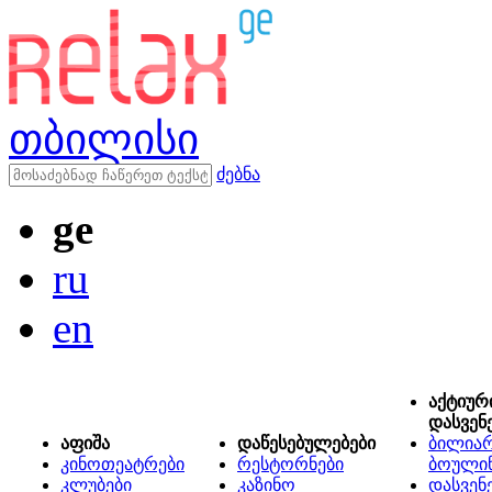
თბილისი
ძებნა
ge
ru
en
აქტიურ
დასვენ
აფიშა
დაწესებულებები
ბილიარ
კინოთეატრები
რესტორნები
ბოული
კლუბები
კაზინო
დასვენ