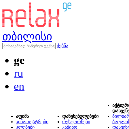
თბილისი
ძებნა
ge
ru
en
აქტიურ
დასვენ
აფიშა
დაწესებულებები
ბილიარ
კინოთეატრები
რესტორნები
ბოული
კლუბები
კაზინო
დასვენ