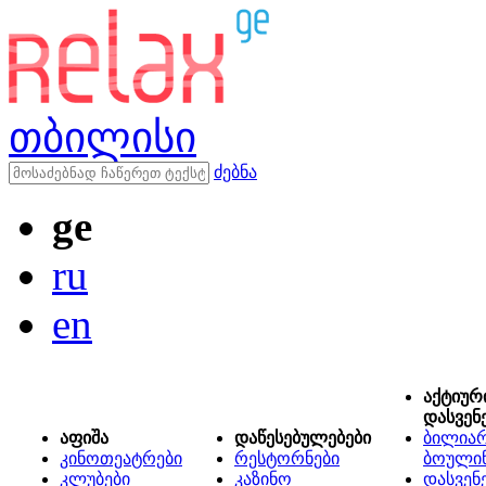
თბილისი
ძებნა
ge
ru
en
აქტიურ
დასვენ
აფიშა
დაწესებულებები
ბილიარ
კინოთეატრები
რესტორნები
ბოული
კლუბები
კაზინო
დასვენ