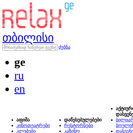
თბილისი
ძებნა
ge
ru
en
აქტიურ
დასვენ
აფიშა
დაწესებულებები
ბილიარ
კინოთეატრები
რესტორნები
ბოული
კლუბები
კაზინო
დასვენ