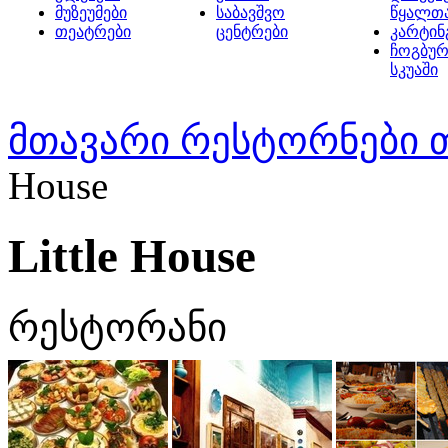
მუზეუმები
საბავშვო
წყალთ
თეატრები
ცენტრები
კარტინ
ჩოგბურ
სკუაში
მთავარი
რესტორნები 
House
Little House
რესტორანი