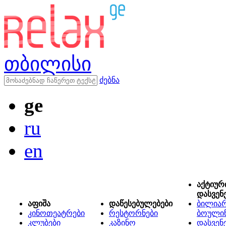
თბილისი
ძებნა
ge
ru
en
აქტიურ
დასვენ
აფიშა
დაწესებულებები
ბილიარ
კინოთეატრები
რესტორნები
ბოული
კლუბები
კაზინო
დასვენ