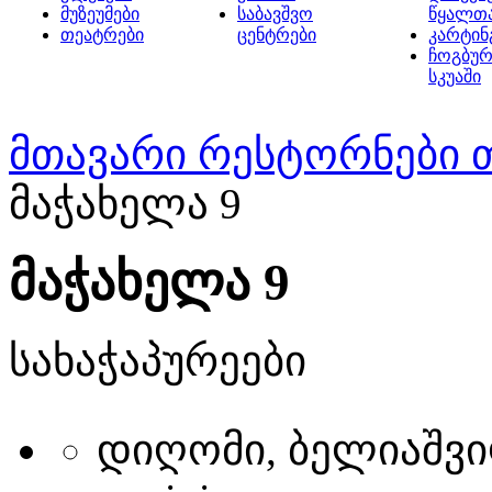
მუზეუმები
საბავშვო
წყალთ
თეატრები
ცენტრები
კარტინ
ჩოგბურ
სკუაში
მთავარი
რესტორნები 
მაჭახელა 9
მაჭახელა 9
სახაჭაპურეები
დიღომი, ბელიაშვილ