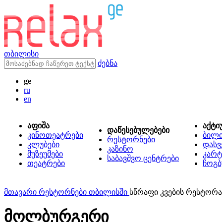
თბილისი
ძებნა
ge
ru
en
აფიშა
აქტი
დაწესებულებები
კინოთეატრები
ბილ
რესტორნები
კლუბები
დასვ
კაზინო
მუზეუმები
კარტ
საბავშვო ცენტრები
თეატრები
ჩოგბ
მთავარი
რესტორნები თბილისში
სწრაფი კვების რესტორ
მოლბურგერი