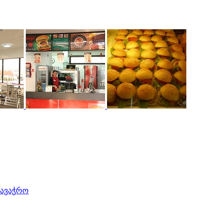
სავაჭრო