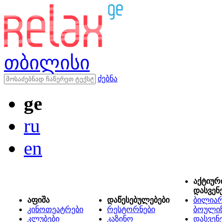
თბილისი
ძებნა
ge
ru
en
აქტიურ
დასვენ
აფიშა
დაწესებულებები
ბილიარ
კინოთეატრები
რესტორნები
ბოული
კლუბები
კაზინო
დასვენ