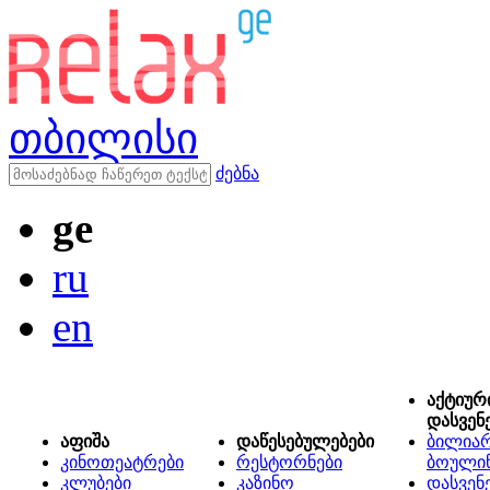
თბილისი
ძებნა
ge
ru
en
აქტიურ
დასვენ
აფიშა
დაწესებულებები
ბილიარ
კინოთეატრები
რესტორნები
ბოული
კლუბები
კაზინო
დასვენ