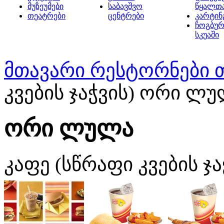
მუზეუმები
საბავშვო
წყალთ
თეატრები
ცენტრები
კარტინ
ჩოგბურ
სკუაში
მთავარი
რესტორნები 
კვების ჯაჭვის) ორი ლ
ორი ლულა
კაფე (სწრაფი კვების ჯა