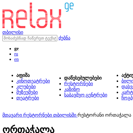
თბილისი
ძებნა
ge
ru
en
აფიშა
აქტი
დაწესებულებები
კინოთეატრები
ბილ
რესტორნები
კლუბები
დასვ
კაზინო
მუზეუმები
კარტ
საბავშვო ცენტრები
თეატრები
ჩოგბ
მთავარი
რესტორნები თბილისში
რესტორანი ორთაჭალა
ორთაჭალა