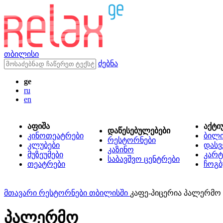
თბილისი
ძებნა
ge
ru
en
აფიშა
აქტი
დაწესებულებები
კინოთეატრები
ბილ
რესტორნები
კლუბები
დასვ
კაზინო
მუზეუმები
კარტ
საბავშვო ცენტრები
თეატრები
ჩოგბ
მთავარი
რესტორნები თბილისში
კაფე-პიცერია პალერმო
პალერმო