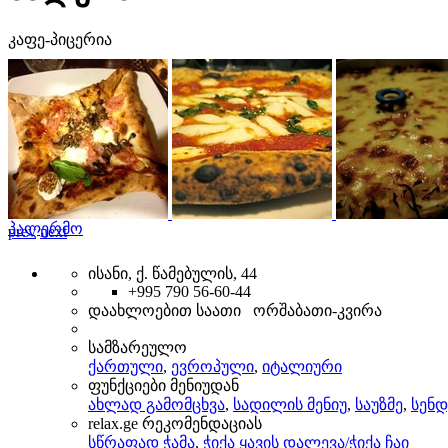
კაფე-პიცერია
პალერმო
prev
next
ისანი, ქ. წამებულის, 44
+995 790 56-60-44
დაახლოებით საათი ორშაბათი-კვირა
სამზარეულო
ქართული
,
ევროპული
,
იტალიური
ფუნქციები მენიუდან
ახლად გამომცხვა
,
სადილის მენიუ
,
საუზმე
,
სენდ
relax.ge რეკომენდაციას
სწრაფად ჭამა
,
ჭიქა ყავის დალევა/ჭიქა ჩაი