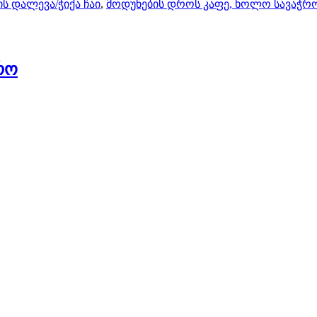
ის დალევა/ჭიქა ჩაი
,
მოდუნების დროს კაფე, ხოლო სავაჭრ
რო