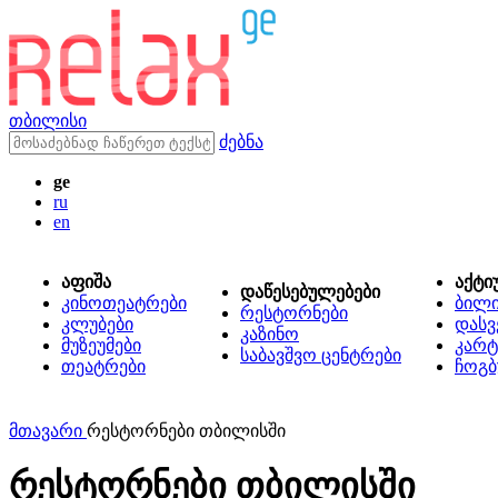
თბილისი
ძებნა
ge
ru
en
აფიშა
აქტი
დაწესებულებები
კინოთეატრები
ბილ
რესტორნები
კლუბები
დასვ
კაზინო
მუზეუმები
კარტ
საბავშვო ცენტრები
თეატრები
ჩოგბ
მთავარი
რესტორნები თბილისში
რესტორნები თბილისში