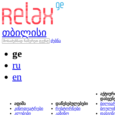
თბილისი
ძებნა
ge
ru
en
აქტიურ
დასვენ
აფიშა
დაწესებულებები
ბილიარ
კინოთეატრები
რესტორნები
ბოული
კლუბები
კაზინო
დასვენ