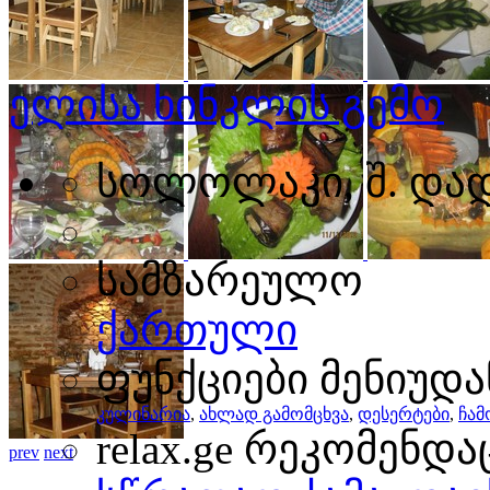
ელისა ხინკლის გემო
სოლოლაკი, შ. დად
სამზარეულო
ქართული
ფუნქციები მენიუდა
კულინარია
,
ახლად გამომცხვა
,
დესერტები
,
ჩამ
relax.ge რეკომენდა
prev
next