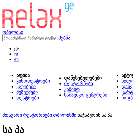
თბილისი
ძებნა
ge
ru
en
აფიშა
აქტი
დაწესებულებები
კინოთეატრები
ბილ
რესტორნები
კლუბები
დასვ
კაზინო
მუზეუმები
კარტ
საბავშვო ცენტრები
თეატრები
ჩოგბ
მთავარი
რესტორნები თბილისში
ხაჭაპურის სა პა
სა პა