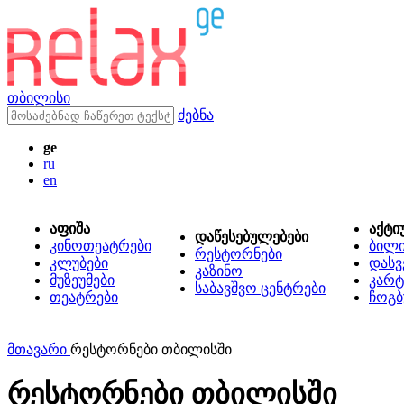
თბილისი
ძებნა
ge
ru
en
აფიშა
აქტი
დაწესებულებები
კინოთეატრები
ბილ
რესტორნები
კლუბები
დასვ
კაზინო
მუზეუმები
კარტ
საბავშვო ცენტრები
თეატრები
ჩოგბ
მთავარი
რესტორნები თბილისში
რესტორნები თბილისში