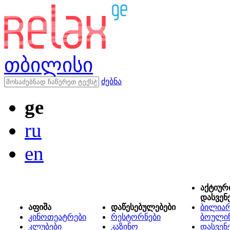
თბილისი
ძებნა
ge
ru
en
აქტიურ
დასვენ
აფიშა
დაწესებულებები
ბილიარ
კინოთეატრები
რესტორნები
ბოული
კლუბები
კაზინო
დასვენ