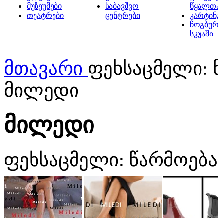
მუზეუმები
საბავშვო
წყალთ
თეატრები
ცენტრები
კარტინ
ჩოგბურ
სკუაში
მთავარი
ფეხსაცმელი: 
მილედი
მილედი
ფეხსაცმელი: წარმოება