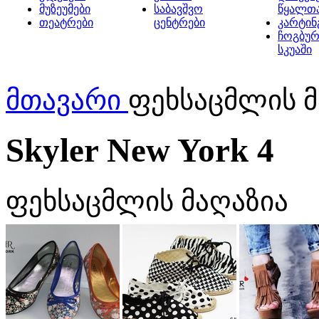
მუზეუმები
საბავშვო
წყალთ
თეატრები
ცენტრები
კარტინ
ჩოგბურ
სკუაში
მთავარი
ფეხსაცმლის მა
Skyler New York 4
ფეხსაცმლის მაღაზია