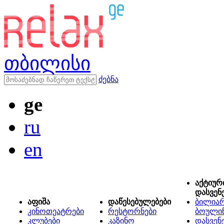
თბილისი
ძებნა
ge
ru
en
აქტიურ
დასვენ
აფიშა
დაწესებულებები
ბილიარ
კინოთეატრები
რესტორნები
ბოული
კლუბები
კაზინო
დასვენ