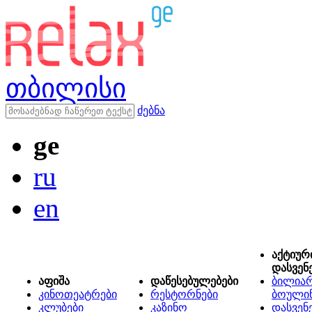
თბილისი
ძებნა
ge
ru
en
აქტიურ
დასვენ
აფიშა
დაწესებულებები
ბილიარ
კინოთეატრები
რესტორნები
ბოული
კლუბები
კაზინო
დასვენ