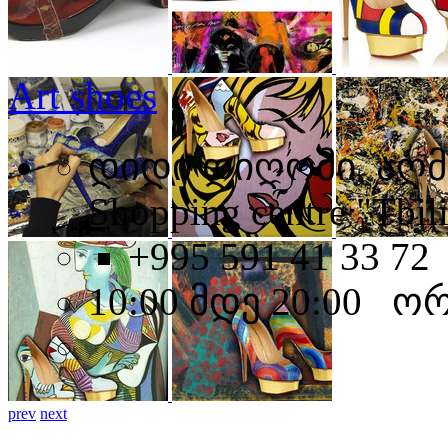
Art shoes
დიდი დიღომი, აღმა
Shopping centre "Tbili
+995 591 41 33 72
10:00 მდე 20:00 ო
prev
next