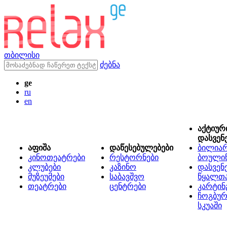
თბილისი
ძებნა
ge
ru
en
აქტიურ
დასვენ
აფიშა
დაწესებულებები
ბილიარ
კინოთეატრები
რესტორნები
ბოული
კლუბები
კაზინო
დასვენ
მუზეუმები
საბავშვო
წყალთ
თეატრები
ცენტრები
კარტინ
ჩოგბურ
სკუაში