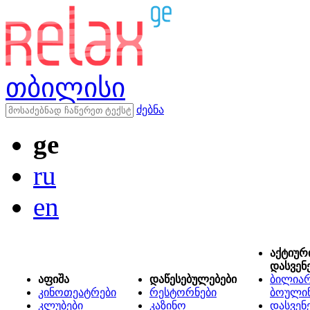
თბილისი
ძებნა
ge
ru
en
აქტიურ
დასვენ
აფიშა
დაწესებულებები
ბილიარ
კინოთეატრები
რესტორნები
ბოული
კლუბები
კაზინო
დასვენ