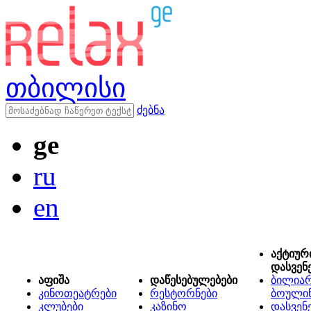
თბილისი
ძებნა
ge
ru
en
აქტიურ
დასვენ
აფიშა
დაწესებულებები
ბილიარ
კინოთეატრები
რესტორნები
ბოული
კლუბები
კაზინო
დასვენ