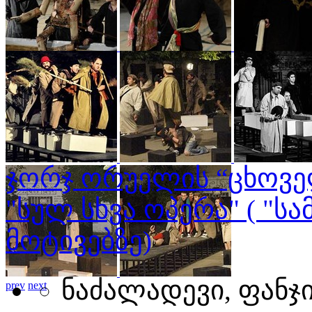
prev
next
ჯორჯ ორუელის “ცხოვე
"სულ სხვა ოპერა" ( "ს
მოტივებზე)
ნაძალადევი, ფანჯი
prev
next