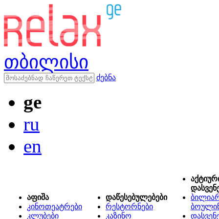
თბილისი
ძებნა
ge
ru
en
აქტიურ
დასვენ
აფიშა
დაწესებულებები
ბილიარ
კინოთეატრები
რესტორნები
ბოული
კლუბები
კაზინო
დასვენ