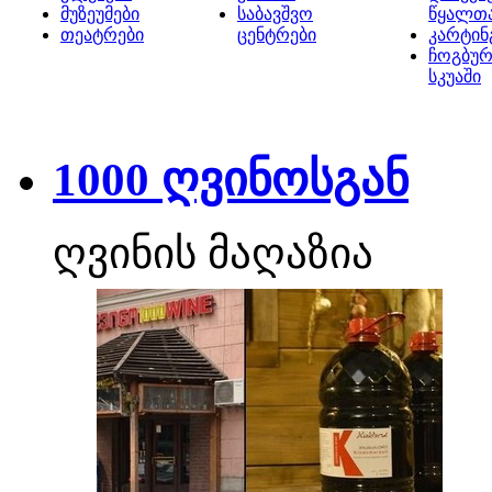
მუზეუმები
საბავშვო
წყალთ
თეატრები
ცენტრები
კარტინ
ჩოგბურ
სკუაში
1000 ღვინოსგან
ღვინის მაღაზია