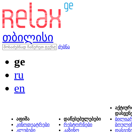
თბილისი
ძებნა
ge
ru
en
აქტიურ
დასვენ
აფიშა
დაწესებულებები
ბილიარ
კინოთეატრები
რესტორნები
ბოული
კლუბები
კაზინო
დასვენ