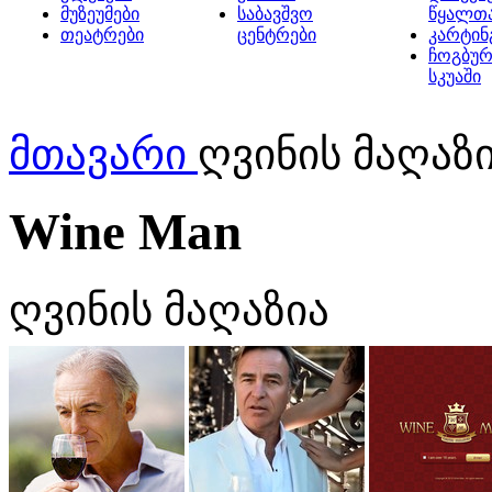
მუზეუმები
საბავშვო
წყალთ
თეატრები
ცენტრები
კარტინ
ჩოგბურ
სკუაში
მთავარი
ღვინის მაღაზი
Wine Man
ღვინის მაღაზია