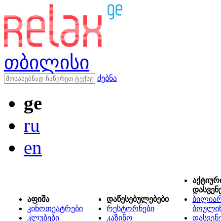
თბილისი
ძებნა
ge
ru
en
აქტიურ
დასვენ
აფიშა
დაწესებულებები
ბილიარ
კინოთეატრები
რესტორნები
ბოული
კლუბები
კაზინო
დასვენ