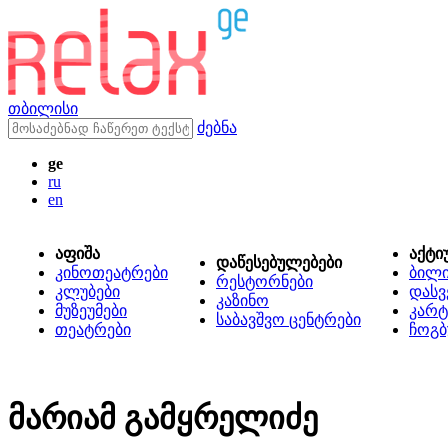
თბილისი
ძებნა
ge
ru
en
აფიშა
აქტი
დაწესებულებები
კინოთეატრები
ბილ
რესტორნები
კლუბები
დასვ
კაზინო
მუზეუმები
კარტ
საბავშვო ცენტრები
თეატრები
ჩოგბ
მარიამ გამყრელიძე