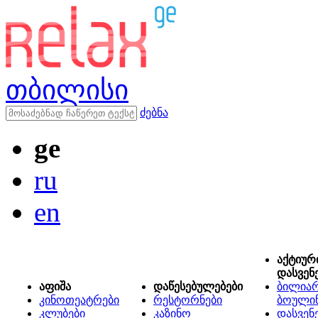
თბილისი
ძებნა
ge
ru
en
აქტიურ
დასვენ
აფიშა
დაწესებულებები
ბილიარ
კინოთეატრები
რესტორნები
ბოული
კლუბები
კაზინო
დასვენ