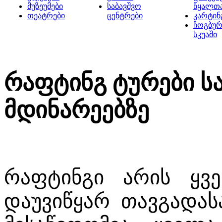
მუზეუმები
საბავშვო
წყალთ
თეატრები
ცენტრები
კარტინ
ჩოგბურ
სკუაში
რაფტინგ ტურები 
მდინარეებზე
რაფტინგი არის ყვ
დაუვიწყარ თავგადას