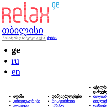
თბილისი
ძებნა
ge
ru
en
აქტიურ
დასვენ
აფიშა
დაწესებულებები
ბილიარ
კინოთეატრები
რესტორნები
ბოული
კლუბები
კაზინო
დასვენ