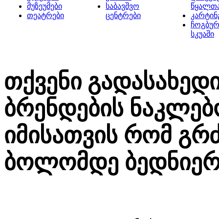
მუზეუმები
საბავშვო
წყალთ
თეატრები
ცენტრები
კარტინ
ჩოგბურ
სკუაში
თქვენი გადასახედ
ბრენდების ნაკლებ
იმისათვის რომ გრ
ბოლომდე ბედნიე