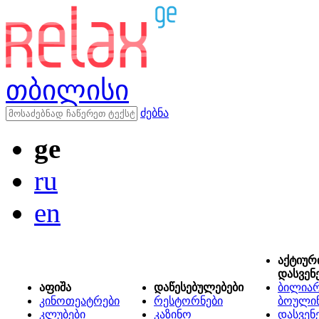
თბილისი
ძებნა
ge
ru
en
აქტიურ
დასვენ
აფიშა
დაწესებულებები
ბილიარ
კინოთეატრები
რესტორნები
ბოული
კლუბები
კაზინო
დასვენ