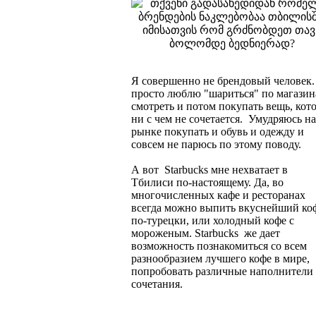
Я совершенно не брендовый человек.
просто люблю "шариться" по магазин
смотреть и потом покупать вещь, кот
ни с чем не сочетается. Умудряюсь на
рынке покупать и обувь и одежду и
совсем не парюсь по этому поводу.
А вот Starbucks мне нехватает в
Тбилиси по-настоящему. Да, во
многочисленных кафе и ресторанах
всегда можно выпить вкуснейший ко
по-турецки, или холодный кофе с
мороженым. Starbucks же дает
возможность познакомиться со всем
разнообразием лучшего кофе в мире,
попробовать различные наполнители
сочетания.