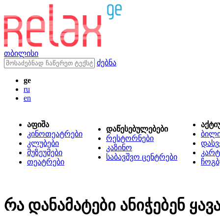
თბილისი
ძებნა
ge
ru
en
აფიშა
აქტი
დაწესებულებები
კინოთეატრები
ბილ
რესტორნები
კლუბები
დასვ
კაზინო
მუზეუმები
კარტ
საბავშვო ცენტრები
თეატრები
ჩოგბ
რა დანამატები ანიჭებენ ყა