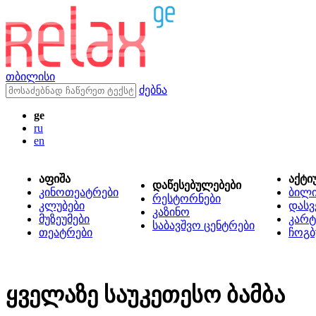
თბილისი
ძებნა
ge
ru
en
აფიშა
აქტი
დაწესებულებები
კინოთეატრები
ბილ
რესტორნები
კლუბები
დასვ
კაზინო
მუზეუმები
კარტ
საბავშვო ცენტრები
თეატრები
ჩოგბ
ყველაზე საუკეთესო ბამბა