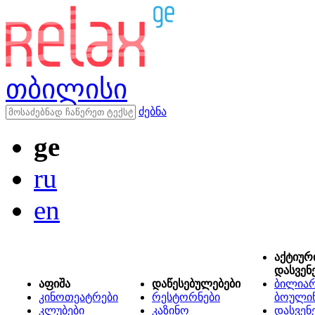
თბილისი
ძებნა
ge
ru
en
აქტიურ
დასვენ
აფიშა
დაწესებულებები
ბილიარ
კინოთეატრები
რესტორნები
ბოული
კლუბები
კაზინო
დასვენ