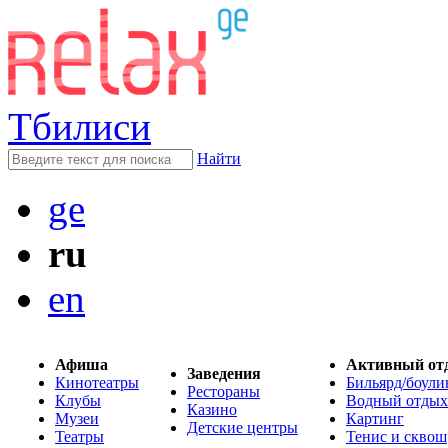
Тбилиси
Найти
ge
ru
en
Афиша
Активный от
Заведения
Кинотеатры
Бильярд/боули
Рестораны
Клубы
Водный отдых
Казино
Музеи
Картинг
Детские центры
Театры
Тенис и сквош