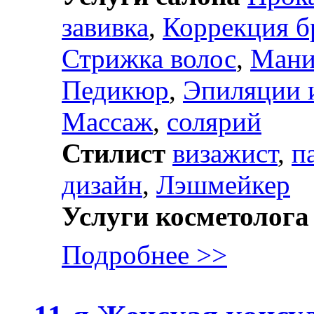
завивка
,
Коррекция б
Стрижка волос
,
Ман
Педикюр
,
Эпиляции 
Массаж
,
солярий
Стилист
визажист
,
п
дизайн
,
Лэшмейкер
Услуги косметолога
Подробнее >>