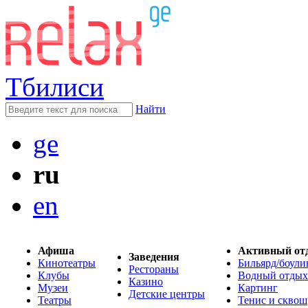
Тбилиси
Найти
ge
ru
en
Афиша
Активный от
Заведения
Кинотеатры
Бильярд/боули
Рестораны
Клубы
Водный отдых
Казино
Музеи
Картинг
Детские центры
Театры
Тенис и сквош