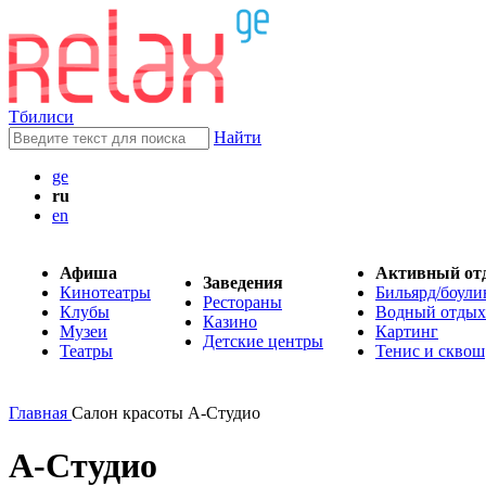
Тбилиси
Найти
ge
ru
en
Афиша
Активный от
Заведения
Кинотеатры
Бильярд/боули
Рестораны
Клубы
Водный отдых
Казино
Музеи
Картинг
Детские центры
Театры
Тенис и сквош
Главная
Салон красоты А-Студио
А-Студио