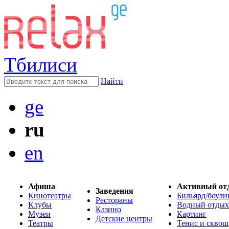
Тбилиси
Найти
ge
ru
en
Афиша
Активный от
Заведения
Кинотеатры
Бильярд/боули
Рестораны
Клубы
Водный отдых
Казино
Музеи
Картинг
Детские центры
Театры
Тенис и сквош