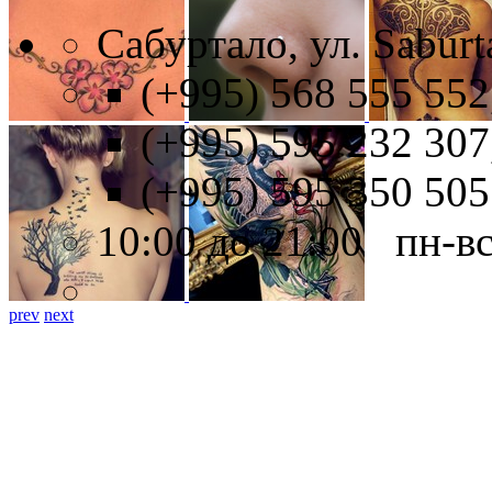
Сабуртало, ул. Saburt
(+995) 568 555 552
(+995) 595 232 307
(+995) 595 350 505
10:00 до 21:00 пн-в
prev
next