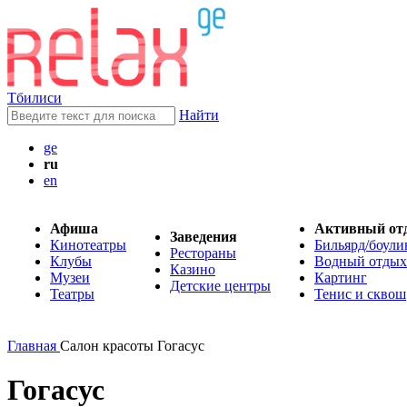
Тбилиси
Найти
ge
ru
en
Афиша
Активный от
Заведения
Кинотеатры
Бильярд/боули
Рестораны
Клубы
Водный отдых
Казино
Музеи
Картинг
Детские центры
Театры
Тенис и сквош
Главная
Салон красоты Гогасус
Гогасус