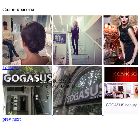
Салон красоты
Гогасус
Ваке, ул. Kekelidze, 2
+995 595 92 69 69
prev
next