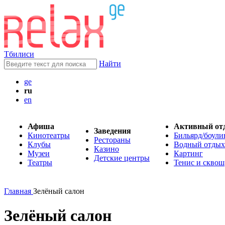
Тбилиси
Найти
ge
ru
en
Афиша
Активный от
Заведения
Кинотеатры
Бильярд/боули
Рестораны
Клубы
Водный отдых
Казино
Музеи
Картинг
Детские центры
Театры
Тенис и сквош
Главная
Зелёный салон
Зелёный салон