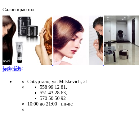
Салон красоты
Lady Dior
prev
next
Сабуртало, ул. Mitskevich, 21
558 99 12 81,
551 43 28 63,
570 50 50 92
10:00 до 21:00 пн-вс