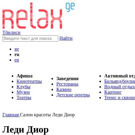
Тбилиси
Найти
ge
ru
en
Афиша
Активный от
Заведения
Кинотеатры
Бильярд/боули
Рестораны
Клубы
Водный отдых
Казино
Музеи
Картинг
Детские центры
Театры
Тенис и сквош
Главная
Салон красоты Леди Диор
Леди Диор