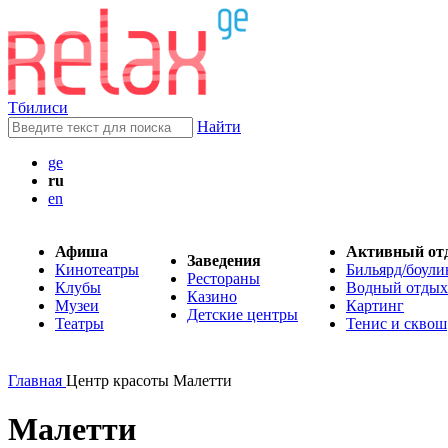
Тбилиси
Найти
ge
ru
en
Афиша
Активный от
Заведения
Кинотеатры
Бильярд/боули
Рестораны
Клубы
Водный отдых
Казино
Музеи
Картинг
Детские центры
Театры
Тенис и сквош
Главная
Центр красоты Малетти
Малетти