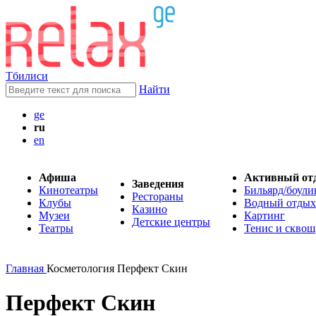
Тбилиси
Найти
ge
ru
en
Афиша
Активный от
Заведения
Кинотеатры
Бильярд/боули
Рестораны
Клубы
Водный отдых
Казино
Музеи
Картинг
Детские центры
Театры
Тенис и сквош
Главная
Косметология Перфект Скин
Перфект Скин