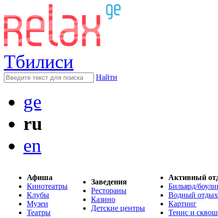
Тбилиси
Найти
ge
ru
en
Афиша
Активный от
Заведения
Кинотеатры
Бильярд/боули
Рестораны
Клубы
Водный отдых
Казино
Музеи
Картинг
Детские центры
Театры
Тенис и сквош