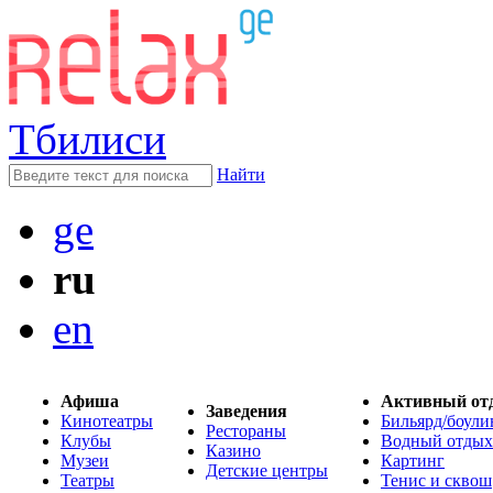
Тбилиси
Найти
ge
ru
en
Афиша
Активный от
Заведения
Кинотеатры
Бильярд/боули
Рестораны
Клубы
Водный отдых
Казино
Музеи
Картинг
Детские центры
Театры
Тенис и сквош