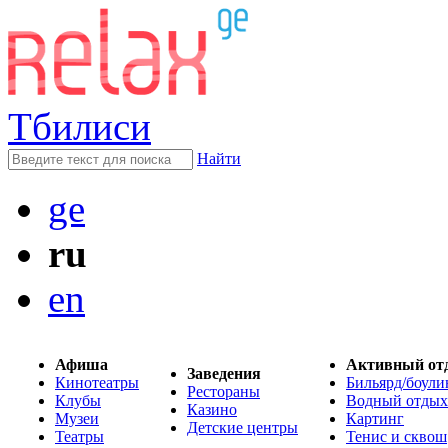
Тбилиси
Найти
ge
ru
en
Афиша
Активный от
Заведения
Кинотеатры
Бильярд/боули
Рестораны
Клубы
Водный отдых
Казино
Музеи
Картинг
Детские центры
Театры
Тенис и сквош