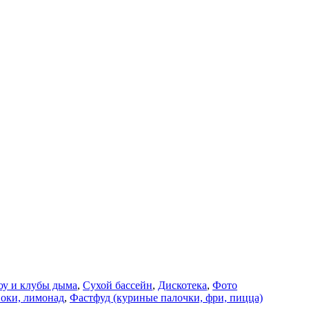
оу и клубы дыма
,
Сухой бассейн
,
Дискотека
,
Фото
оки, лимонад
,
Фастфуд (куриные палочки, фри, пицца)