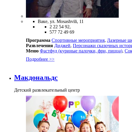
Ваке, ул. Mosashvili, 11
2 22 54 92,
577 72 49 69
Программа
Спортивные мероприятия
,
Лазерные ш
Развлечения
Диджей
,
Персонажи сказочных истор
Меню
Фастфуд (куриные палочки, фри, пицца)
,
Сок
Подробнее >>
Макдональдс
Детский развлекательный центр