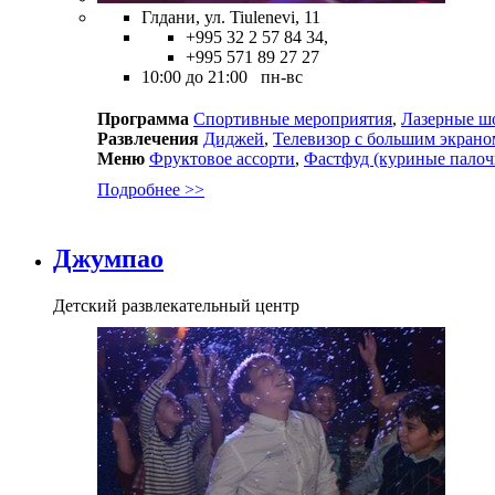
Глдани, ул. Tiulenevi, 11
+995 32 2 57 84 34,
+995 571 89 27 27
10:00 до 21:00 пн-вс
Программа
Спортивные мероприятия
,
Лазерные ш
Развлечения
Диджей
,
Телевизор с большим экрано
Меню
Фруктовое ассорти
,
Фастфуд (куриные палоч
Подробнее >>
Джумпао
Детский развлекательный центр