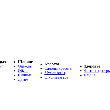
дых
Шопинг
Красота
нг
Одежда
Здоровье
Салоны красоты
Обувь
Фитнес-центр
SPA-салоны
Винные
Сауны
Студии загара
Детям