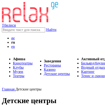
Тбилиси
Найти
ge
ru
en
Афиша
Активный от
Заведения
Кинотеатры
Бильярд/боули
Рестораны
Клубы
Водный отдых
Казино
Музеи
Картинг
Детские центры
Театры
Тенис и сквош
Главная
Детские центры
Детские центры