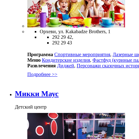
Орхеви, ул. Kakabadze Brothers, 1
292 29 42,
292 29 43
Программа
Спортивные мероприятия
,
Лазерные ш
Меню
Кондитерские изделия
,
Фастфуд (куриные па
Развлечения
Диджей
,
Персонажи сказочных истор
Подробнее >>
Микки Маус
Детский центр