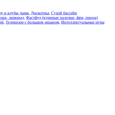
оу и клубы дыма
,
Дискотека
,
Сухой бассейн
оки, лимонад
,
Фастфуд (куриные палочки, фри, пицца)
ий
,
Телевизор с большим экраном
,
Интеллектуальные игры