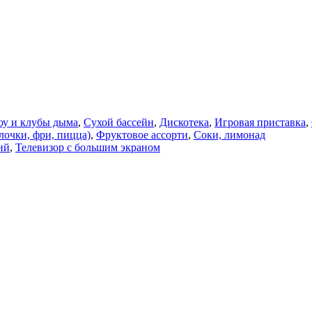
оу и клубы дыма
,
Сухой бассейн
,
Дискотека
,
Игровая приставка
,
лочки, фри, пицца)
,
Фруктовое ассорти
,
Соки, лимонад
ий
,
Телевизор с большим экраном