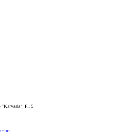
 "Karvasla", Fl. 5
ссейн