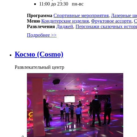
11:00 до 23:30 пн-вс
Программа
Спортивные мероприятия
,
Лазерные ш
Меню
Кондитерские изделия
,
Фруктовое ассорти
,
С
Развлечения
Диджей
,
Персонажи сказочных истор
Подробнее >>
Космо (Cosmo)
Развлекательный центр