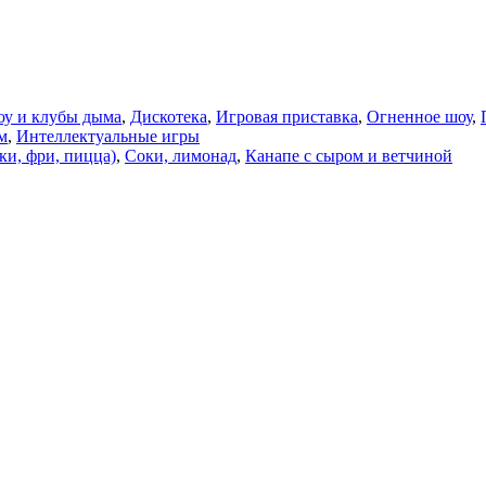
оу и клубы дыма
,
Дискотека
,
Игровая приставка
,
Огненное шоу
,
м
,
Интеллектуальные игры
ки, фри, пицца)
,
Соки, лимонад
,
Канапе с сыром и ветчиной