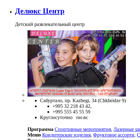
Делюкс Центр
Детский развлекательный центр
Сабуртало, пр. Kazbegi, 34 (Chkheidze 9)
+995 32 218 43 42,
+995 555 45 55 59
Круглосуточно пн-вс
Программа
Спортивные мероприятия
,
Лазерные ш
Меню
Кондитерские изделия
,
Фруктовое ассорти
,
С