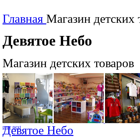
Главная
Магазин детских 
Девятое Небо
Магазин детских товаров
Девятое Небо
prev
next