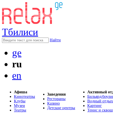
Тбилиси
Найти
ge
ru
en
Афиша
Активный от
Заведения
Кинотеатры
Бильярд/боули
Рестораны
Клубы
Водный отдых
Казино
Музеи
Картинг
Детские центры
Театры
Тенис и сквош