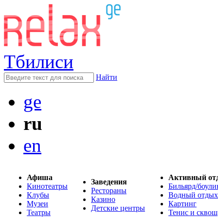
Тбилиси
Найти
ge
ru
en
Афиша
Активный от
Заведения
Кинотеатры
Бильярд/боули
Рестораны
Клубы
Водный отдых
Казино
Музеи
Картинг
Детские центры
Театры
Тенис и сквош