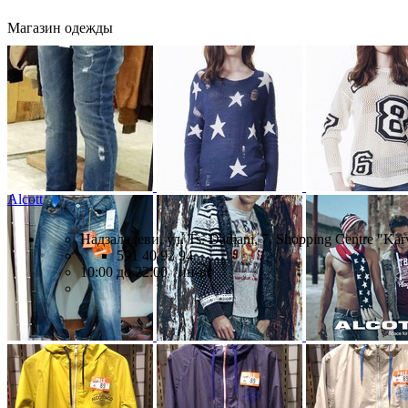
Магазин одежды
Alcott
Надзаладеви, ул. Ts. Dadiani, 7, Shopping Centre "Karv
591 40 92 94
10:00 до 22:00 пн-вс