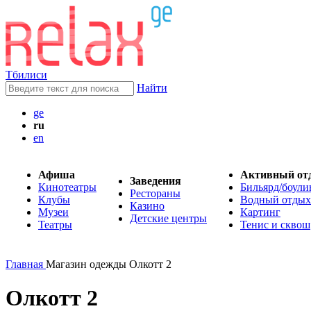
Тбилиси
Найти
ge
ru
en
Афиша
Активный от
Заведения
Кинотеатры
Бильярд/боули
Рестораны
Клубы
Водный отдых
Казино
Музеи
Картинг
Детские центры
Театры
Тенис и сквош
Главная
Магазин одежды Олкотт 2
Олкотт 2