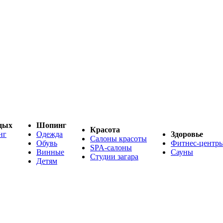
дых
Шопинг
Красота
нг
Одежда
Здоровье
Салоны красоты
Обувь
Фитнес-центр
SPA-салоны
Винные
Сауны
Студии загара
Детям