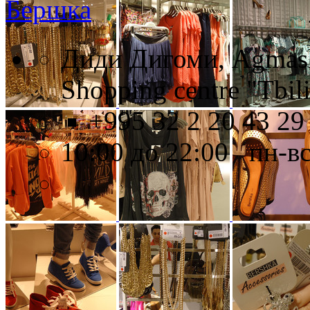
Бершка
Диди Дигоми, Agmashe
Shopping centre "Tbili
+995 32 2 20 43 29
10:00 до 22:00 пн-в