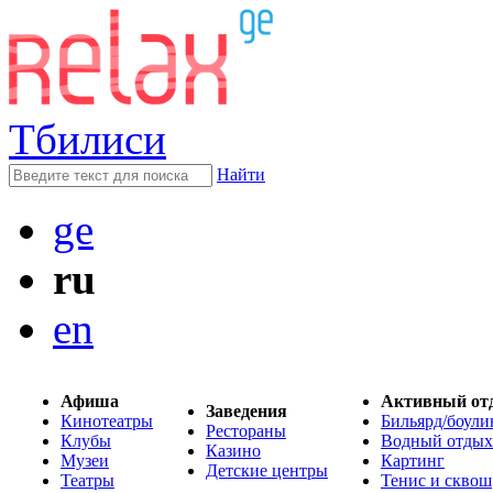
Тбилиси
Найти
ge
ru
en
Афиша
Активный от
Заведения
Кинотеатры
Бильярд/боули
Рестораны
Клубы
Водный отдых
Казино
Музеи
Картинг
Детские центры
Театры
Тенис и сквош